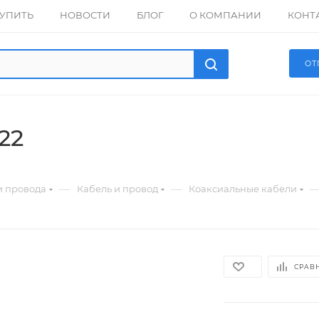
КУПИТЬ
НОВОСТИ
БЛОГ
О КОМПАНИИ
КОНТ
ОТ
122
—
—
и провода
Кабель и провод
Коаксиальные кабели
СРАВ