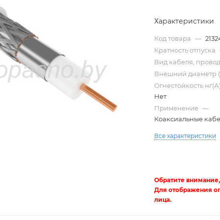
Характеристики
Код товара
—
2132
Кратность отпуска
Вид кабеля, прово
Внешний диаметр 
Огнестойкость нг(А
Нет
Применение
—
Коаксиальные каб
Трубы
электротехнические
Все характеристики
Обратите внимание,
Для отображения о
лица.