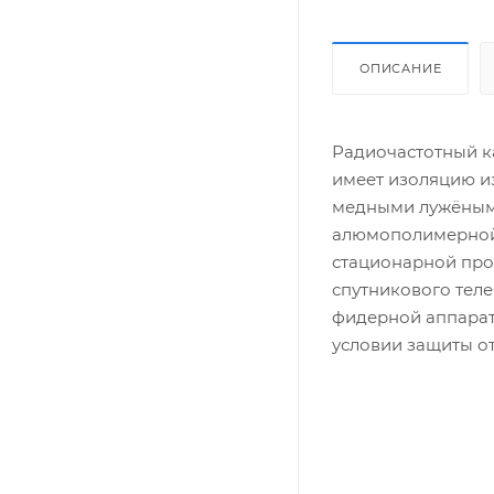
ОПИСАНИЕ
Радиочастотный к
имеет изоляцию и
медными лужёными
алюмополимерной 
стационарной про
спутникового теле
фидерной аппарат
условии защиты от