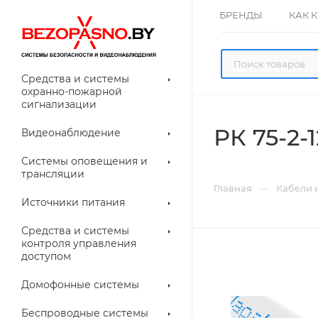
БРЕНДЫ
КАК 
Средства и системы
охранно-пожарной
сигнализации
РК 75-2-
Видеонаблюдение
олнительное
Системы оповещения и
рудование
трансляции
ессуары для
Прочее
—
Главная
Кабели 
еонаблюдения
Источники питания
лители
Световые
Средства и системы
указатели (табло)
контроля управления
доступом
Домофонные системы
евые
Дверные замки
Беспроводные системы