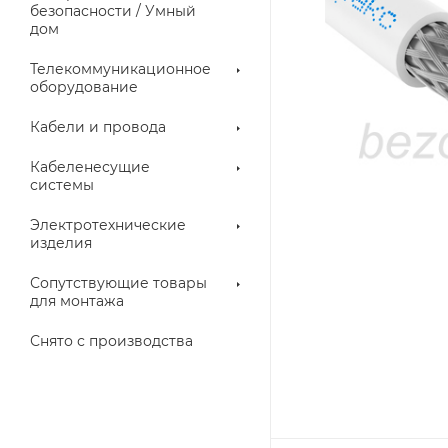
троллеры
безопасности / Умный
дом
Телекоммуникационное
оборудование
Кабели и провода
Кабеленесущие
системы
Электротехнические
изделия
аллические
Металлорукава
ки
Сопутствующие товары
для монтажа
Снято с производства