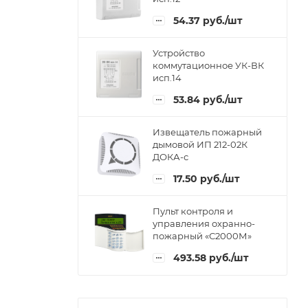
54.37
руб.
/шт
Устройство
коммутационное УК-ВК
исп.14
53.84
руб.
/шт
Извещатель пожарный
дымовой ИП 212-02К
ДОКА-с
17.50
руб.
/шт
Пульт контроля и
управления охранно-
пожарный «С2000М»
493.58
руб.
/шт