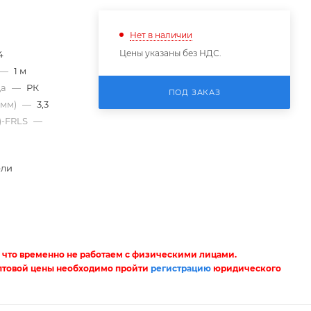
Нет в наличии
Цены указаны без НДС.
4
—
1 м
да
—
РК
ПОД ЗАКАЗ
(мм)
—
3,3
)-FRLS
—
ели
 что временно не работаем с физическими лицами.
птовой цены необходимо пройти
регистрацию
юридического