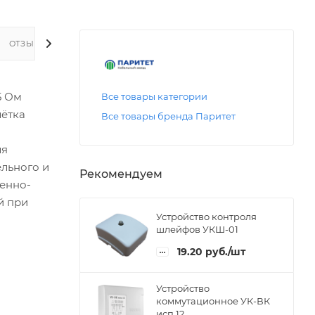
ОТЗЫВЫ
5 Ом
Все товары категории
лётка
Все товары бренда Паритет
ля
льного и
Рекомендуем
тенно-
й при
Устройство контроля
шлейфов УКШ-01
19.20
руб.
/шт
Устройство
коммутационное УК-ВК
исп.12