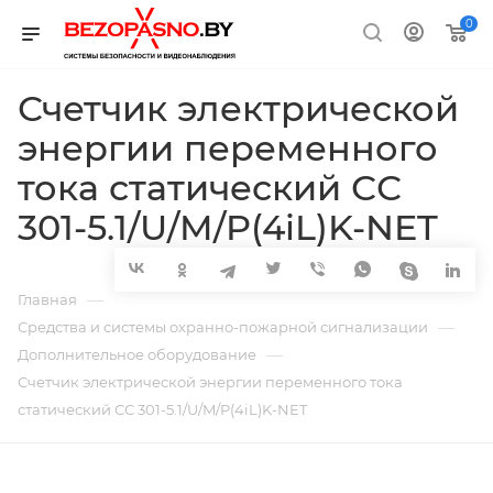
0
Счетчик электрической
энергии переменного
тока статический СС
301-5.1/U/M/P(4iL)K-NET
—
Главная
—
Средства и системы охранно-пожарной сигнализации
—
Дополнительное оборудование
Счетчик электрической энергии переменного тока
статический СС 301-5.1/U/M/P(4iL)K-NET