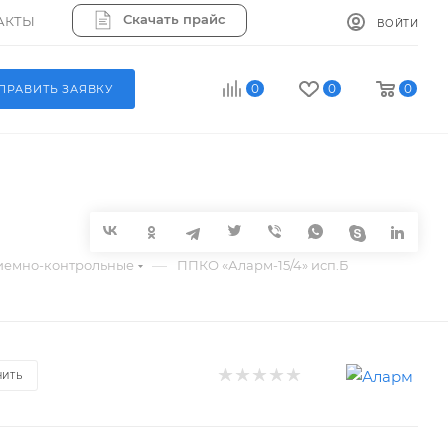
Скачать прайс
АКТЫ
ВОЙТИ
0
0
0
ПРАВИТЬ ЗАЯВКУ
—
иемно-контрольные
ППКО «Аларм-15/4» исп.Б
НИТЬ