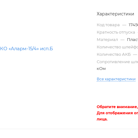
Характеристики
Код товара
—
174
Кратность отпуска
Материал
—
Плас
Количество шлейф
Количество АКБ
—
Сопротивление ш
кОм
Трубы
Все характеристики
электротехнические
Обратите внимание,
Для отображения о
лица.