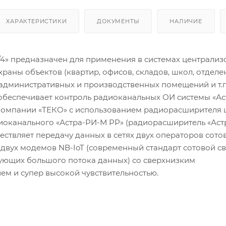
ХАРАКТЕРИСТИКИ
ДОКУМЕНТЫ
НАЛИЧИЕ
/4» предназначен для применения в системах централи
раны объектов (квартир, офисов, складов, школ, отделе
 административных и производственных помещений и т.п.
 обеспечивает контроль радиоканальных ОИ системы «Ас
компании «ТЕКО» с использованием радиорасширителя
иоканального «Астра-РИ-М РР» (радиорасширитель «Ас
ествляет передачу данных в сетях двух операторов сото
двух модемов NB-IoT (современный стандарт сотовой св
бующих большого потока данных) со сверхнизким
ем и супер высокой чувствительностью.