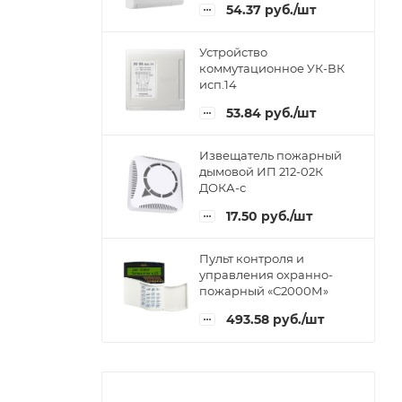
54.37
руб.
/шт
Устройство
коммутационное УК-ВК
исп.14
53.84
руб.
/шт
Извещатель пожарный
дымовой ИП 212-02К
ДОКА-с
17.50
руб.
/шт
Пульт контроля и
управления охранно-
пожарный «С2000М»
493.58
руб.
/шт