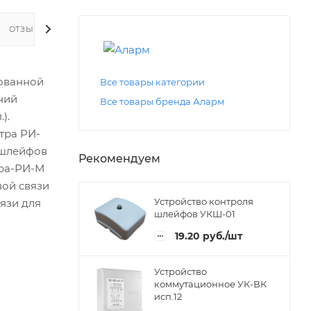
ОТЗЫВЫ
зованной
Все товары категории
ний
Все товары бренда Аларм
).
тра РИ-
 шлейфов
Рекомендуем
тра-РИ-М
вой связи
Устройство контроля
язи для
шлейфов УКШ-01
19.20
руб.
/шт
Устройство
коммутационное УК-ВК
исп.12