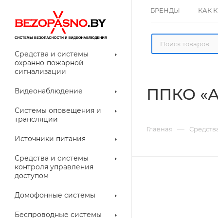
БРЕНДЫ
КАК 
Средства и системы
охранно-пожарной
сигнализации
ППКО «А
Видеонаблюдение
олнительное
Системы оповещения и
рудование
трансляции
ессуары для
Прочее
—
Главная
Средств
еонаблюдения
Источники питания
лители
Световые
Средства и системы
указатели (табло)
контроля управления
доступом
Домофонные системы
евые
Дверные замки
Беспроводные системы