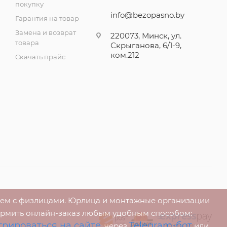
покупку
info@bezopasno.by
Гарантия на товар
Замена и возврат
220073, Минск, ул.
товара
Скрыганова, 6/1-9,
ком.212
Скачать прайс
аем с физлицами. Юрлица и монтажные организации
ормить онлайн-заказ любым удобным способом:
трироваться на сайте
Telegram-бот
, через
или