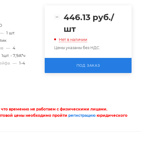
446.13
руб.
/
50
шт
—
1 шт.
Нет в наличии
тик
ов
—
4
Цены указаны без НДС.
1шт. - 7,9А*ч
лейфа
—
1-4
ПОД ЗАКАЗ
 что временно не работаем с физическими лицами.
птовой цены необходимо пройти
регистрацию
юридического