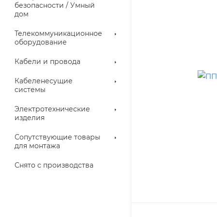
троллеры
безопасности / Умный
дом
Телекоммуникационное
оборудование
Кабели и провода
Кабеленесущие
системы
Электротехнические
изделия
аллические
Металлорукава
ки
Сопутствующие товары
для монтажа
Снято с производства