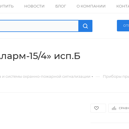
КУПИТЬ
НОВОСТИ
БЛОГ
О КОМПАНИИ
КОНТ
ОТ
ларм-15/4» исп.Б
—
а и системы охранно-пожарной сигнализации
Приборы пр
СРАВ