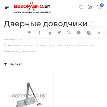
0
Дверные доводчики
1
—
Главная
—
Средства и системы контроля управления доступом
Дверные доводчики
ФИЛЬТР