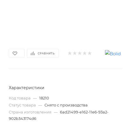
СРАВНИТЬ
Характеристики
Код товара
—
18210
Статус товара
—
Снято с производства
Страна изготовления
—
6ad21499-e162-11e6-93a2-
902b343174d6