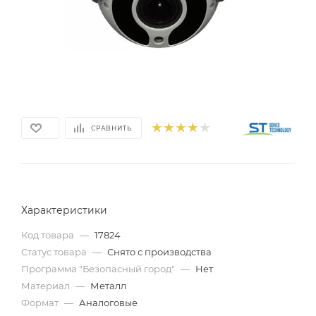
СРАВНИТЬ
Характеристики
Код товара
—
17824
Статус товара
—
Снято с производства
Программа "Безопасный город"
—
Нет
Материал
—
Металл
Формат
—
Аналоговые