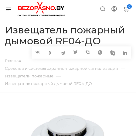
0
Извещатель пожарный
дымовой RF04-ДО
—
Главная
—
Средства и системы охранно-пожарной сигнализации
—
Извещатели пожарные
Извещатель пожарный дымовой RF04-ДО