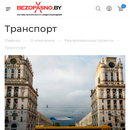
0
Транспорт
—
—
—
Главная
О компании
Реализованные проекты
Транспорт