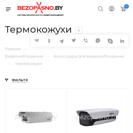
0
Термокожухи
4
—
Главная
—
Видеонаблюдение
Аксессуары для видеонаблюдения
—
Термокожухи
ФИЛЬТР