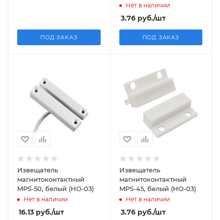
(HO-03)
Нет в наличии
3.76
руб.
/шт
ПОД ЗАКАЗ
ПОД ЗАКАЗ
Извещатель
Извещатель
магнитоконтактный
магнитоконтактный
MPS-50, белый (HO-03)
MPS-45, белый (HO-03)
Нет в наличии
Нет в наличии
16.13
руб.
/шт
3.76
руб.
/шт