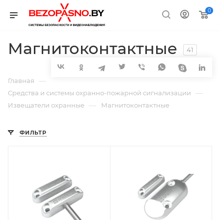
0
Магнитоконтактные
41
—
Главная
—
Средства и системы охранно-пожарной сигнализации
—
Извещатели охранные
Магнитоконтактные
ФИЛЬТР