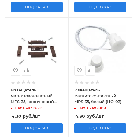
ПОД ЗАКАЗ
ПОД ЗАКАЗ
Извещатель
Извещатель
магнитоконтактный
магнитоконтактный
MPS-35, коричневый
MPS-35, белый (HO-03)
(HO-03)
Нет в наличии
Нет в наличии
4.30
руб.
/шт
4.30
руб.
/шт
ПОД ЗАКАЗ
ПОД ЗАКАЗ