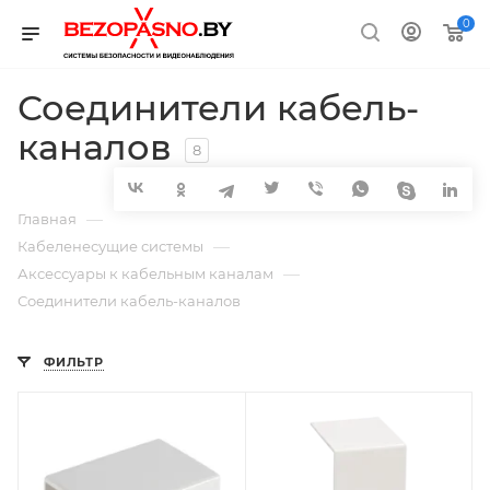
0
Соединители кабель-
каналов
8
—
Главная
—
Кабеленесущие системы
—
Аксессуары к кабельным каналам
Соединители кабель-каналов
ФИЛЬТР