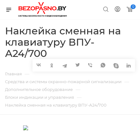
0
Наклейка сменная на
клавиатуру ВПУ-
А24/700
—
Главная
—
Средства и системы охранно-пожарной сигнализации
—
Дополнительное оборудование
—
Блоки индикации и управления
Наклейка сменная на клавиатуру ВПУ-А24/700