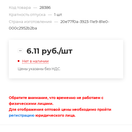
Код товара
—
28386
Кратность отпуска
—
1 шт.
Страна изготовления
—
20e77f0a-3923-11e9-81e0-
000c2952b2ba
6.11
руб.
/шт
Нет в наличии
Цены указаны без НДС.
Обратите внимание, что временно не работаем с
физическими лицами.
Для отображения оптовой цены необходимо пройти
регистрацию
юридического лица.