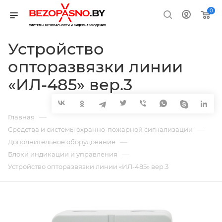
0
Устройство
опторазвязки линии
«ИЛ-485» вер.3
—
Главная
—
Средства и системы охранно-пожарной сигнализации
—
Дополнительное оборудование
—
Блоки индикации и управления
Устройство опторазвязки линии «ИЛ-485» вер.3