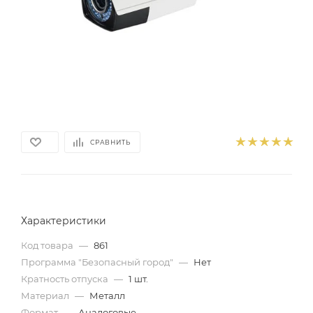
СРАВНИТЬ
Характеристики
Код товара
—
861
Программа "Безопасный город"
—
Нет
Кратность отпуска
—
1 шт.
Материал
—
Металл
Формат
—
Аналоговые