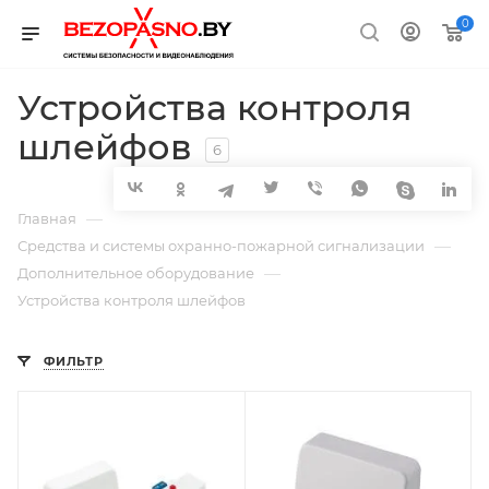
0
Устройства контроля
шлейфов
6
—
Главная
—
Средства и системы охранно-пожарной сигнализации
—
Дополнительное оборудование
Устройства контроля шлейфов
ФИЛЬТР