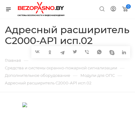
0
Адресный расширитель
С2000-АР1 исп.02
—
Главная
—
Средства и системы охранно-пожарной сигнализации
—
—
Дополнительное оборудование
Модули для ОПС
Адресный расширитель С2000-АР1 исп.02