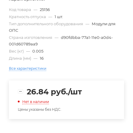
Код товара
—
25156
Кратность отпуска
—
1 шт.
Тип дополнительного оборудования
—
Модули для
ОПС
Страна изготовления
—
d90fdbba-77a1-11e0-a0d4-
001d60789aa9
Вес (кг)
—
0.005
Длина (мм)
—
16
Все характеристики
26.84
руб.
/шт
Нет в наличии
Цены указаны без НДС.