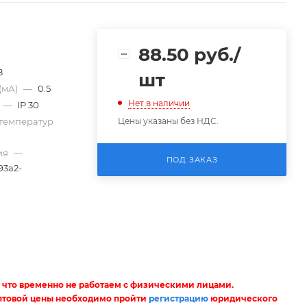
88.50
руб.
/
8
шт
(мА)
—
0.5
Нет в наличии
—
IP 30
температур
Цены указаны без НДС.
ия
—
ПОД ЗАКАЗ
93a2-
 что временно не работаем с физическими лицами.
птовой цены необходимо пройти
регистрацию
юридического