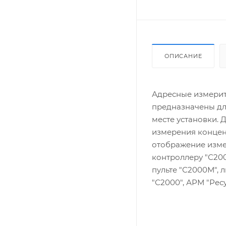
ОПИСАНИЕ
Адресные измерит
предназначены дл
месте установки. 
измерения концен
отображение изме
контроллеру "С20
пульте "С2000М",
"С2000", АРМ "Рес