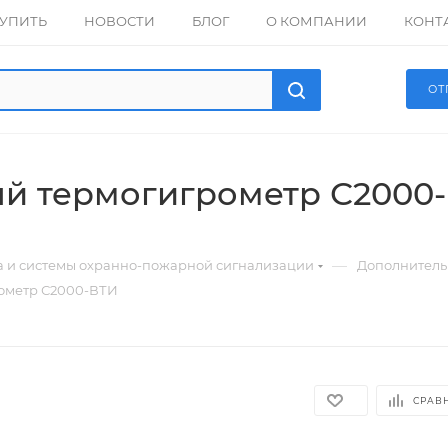
КУПИТЬ
НОВОСТИ
БЛОГ
О КОМПАНИИ
КОНТ
ОТ
й термогигрометр С2000
—
а и системы охранно-пожарной сигнализации
Дополнитель
ометр С2000-ВТИ
СРАВ