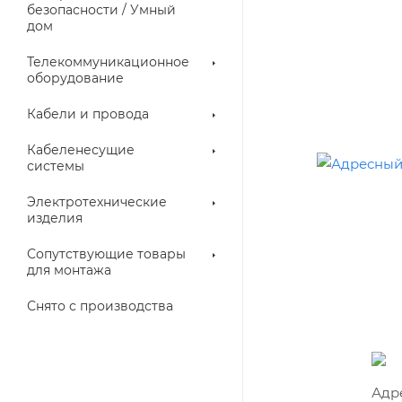
троллеры
безопасности / Умный
дом
Телекоммуникационное
оборудование
Кабели и провода
Кабеленесущие
системы
Электротехнические
изделия
аллические
Металлорукава
ки
Сопутствующие товары
для монтажа
Снято с производства