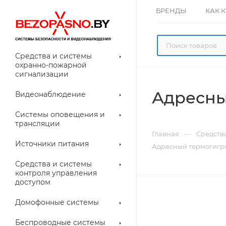
БРЕНДЫ
КАК 
Средства и системы
охранно-пожарной
сигнализации
Адресны
Видеонаблюдение
олнительное
Системы оповещения и
рудование
трансляции
ессуары для
Прочее
—
Главная
Средств
еонаблюдения
Источники питания
Адресный термогигр
лители
Световые
Средства и системы
указатели (табло)
контроля управления
доступом
Домофонные системы
евые
Дверные замки
Беспроводные системы