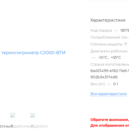
Характеристики
Код товара
—
1817
Потребляемый ток 
Степень защиты
?
Диапазон рабочих 
—
-10°C... +55°C
Страна изготовлен
6ad21499-e162-11e6-
Трубы
902b343174d6
электротехнические
Вес (кг)
—
0.1
Все характеристики
Обратите внимание,
Для отображения о