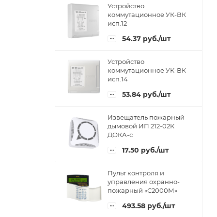
Устройство
коммутационное УК-ВК
исп.12
54.37
руб.
/шт
Устройство
коммутационное УК-ВК
исп.14
53.84
руб.
/шт
Извещатель пожарный
дымовой ИП 212-02К
ДОКА-с
17.50
руб.
/шт
Пульт контроля и
управления охранно-
пожарный «С2000М»
493.58
руб.
/шт