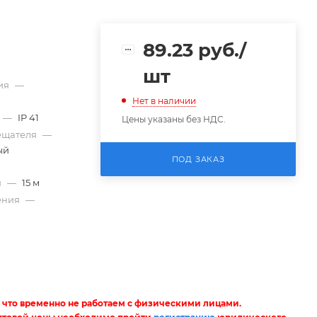
89.23
руб.
/
шт
ия
—
Нет в наличии
—
IP 41
Цены указаны без НДС.
вещателя
—
ый
ПОД ЗАКАЗ
я
—
15 м
ения
—
 что временно не работаем с физическими лицами.