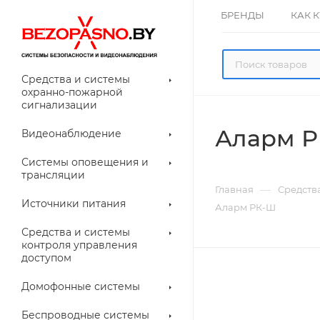
БРЕНДЫ
КАК 
Средства и системы
охранно-пожарной
сигнализации
Аларм 
Видеонаблюдение
олнительное
Системы оповещения и
рудование
трансляции
ессуары для
Прочее
—
Главная
Средств
еонаблюдения
Источники питания
Аларм РК-Ш
лители
Световые
Средства и системы
указатели (табло)
контроля управления
доступом
Домофонные системы
евые
Дверные замки
Беспроводные системы