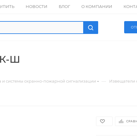
КУПИТЬ
НОВОСТИ
БЛОГ
О КОМПАНИИ
КОНТ
ОТ
РК-Ш
—
а и системы охранно-пожарной сигнализации
Извещатели 
СРАВ