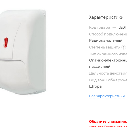
Характеристики
Код товара
—
5201
Способ подключен
Радиоканальный
Степень защиты
?
Тип охранного из
Оптико-электронн
пассивный
Трубы
Дальность действи
электротехнические
Вид зоны обнаруж
Штора
Все характеристики
Обратите внимание,