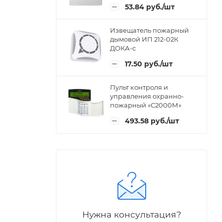
53.84
руб.
/шт
Извещатель пожарный
дымовой ИП 212-02К
ДОКА-с
17.50
руб.
/шт
Пульт контроля и
управления охранно-
пожарный «С2000М»
493.58
руб.
/шт
Нужна консультация?