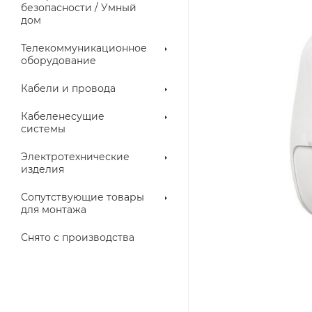
троллеры
безопасности / Умный
дом
Телекоммуникационное
оборудование
Кабели и провода
Кабеленесущие
системы
Электротехнические
изделия
аллические
Металлорукава
ки
Сопутствующие товары
для монтажа
Снято с производства