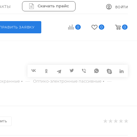
Скачать прайс
АКТЫ
ВОЙТИ
0
0
0
ПРАВИТЬ ЗАЯВКУ
—
—
охранные
Оптико-электронные пассивные
НИТЬ