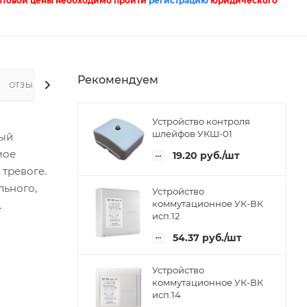
птовой цены необходимо пройти
регистрацию
юридического
Рекомендуем
ОТЗЫВЫ
Устройство контроля
шлейфов УКШ-01
ный
мое
19.20
руб.
/шт
тревоге.
льного,
Устройство
коммутационное УК-ВК
.
исп.12
54.37
руб.
/шт
Устройство
коммутационное УК-ВК
исп.14