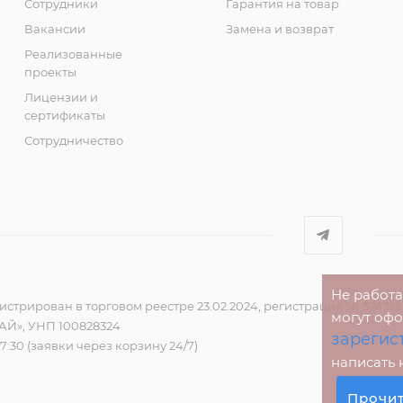
Сотрудники
Гарантия на товар
Вакансии
Замена и возврат
Реализованные
проекты
Лицензии и
сертификаты
Сотрудничество
Не работ
стрирован в торговом реестре 23.02.2024, регистрация № 574713
могут оф
Й», УНП 100828324
зарегис
17:30 (заявки через корзину 24/7)
написать
Прочи