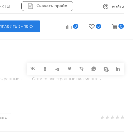
Скачать прайс
АКТЫ
ВОЙТИ
0
0
0
ПРАВИТЬ ЗАЯВКУ
—
—
охранные
Оптико-электронные пассивные
НИТЬ