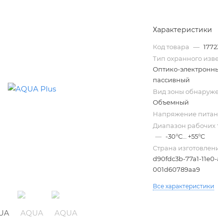
Характеристики
Код товара
—
1772
Тип охранного из
Оптико-электронн
пассивный
Вид зоны обнаруж
Объемный
Напряжение питан
Трубы
Диапазон рабочих 
электротехнические
—
-30°С… +55°С
Страна изготовлен
d90fdc3b-77a1-11e0
001d60789aa9
Все характеристики