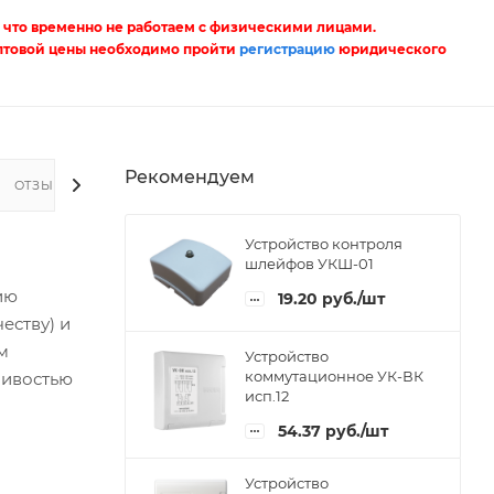
 что временно не работаем с физическими лицами.
птовой цены необходимо пройти
регистрацию
юридического
Рекомендуем
ОТЗЫВЫ
Устройство контроля
шлейфов УКШ-01
ию
19.20
руб.
/шт
еству) и
м
Устройство
коммутационное УК-ВК
чивостью
исп.12
54.37
руб.
/шт
Устройство