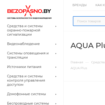
БРЕНДЫ
КАК 
Средства и системы
охранно-пожарной
сигнализации
AQUA Pl
Видеонаблюдение
олнительное
Системы оповещения и
рудование
трансляции
ессуары для
Прочее
—
Главная
Средств
еонаблюдения
Источники питания
AQUA Plus
лители
Световые
Средства и системы
указатели (табло)
контроля управления
доступом
Домофонные системы
евые
Дверные замки
Беспроводные системы