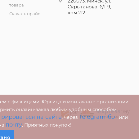
220073, Минск, ул.
товара
Скрыганова, 6/1-9,
ком.212
Скачать прайс
аем с физлицами. Юрлица и монтажные организации
ормить онлайн-заказ любым удобным способом:
трироваться на сайте
Telegram-бот
, через
или
почту
 на
. Приятных покупок!
тано