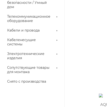
троллеры
безопасности / Умный
дом
Телекоммуникационное
оборудование
Кабели и провода
Кабеленесущие
системы
Электротехнические
изделия
аллические
Металлорукава
ки
Сопутствующие товары
для монтажа
Снято с производства