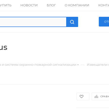
КУПИТЬ
НОВОСТИ
БЛОГ
О КОМПАНИИ
КОНТ
ОТ
us
—
а и системы охранно-пожарной сигнализации
Извещатели 
СРАВ