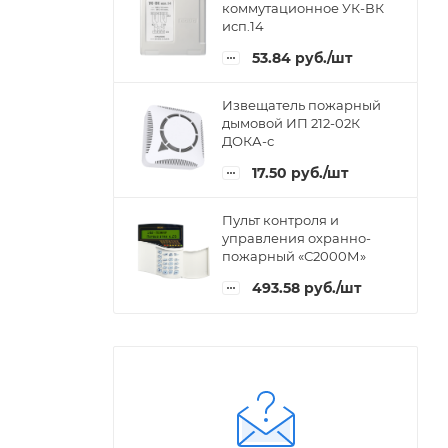
коммутационное УК-ВК
исп.14
53.84
руб.
/шт
Извещатель пожарный
дымовой ИП 212-02К
ДОКА-с
17.50
руб.
/шт
Пульт контроля и
управления охранно-
пожарный «С2000М»
493.58
руб.
/шт