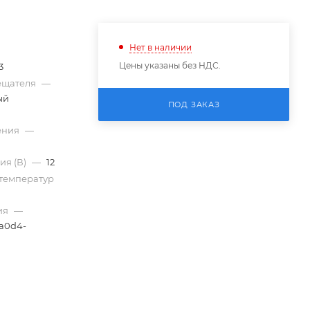
Нет в наличии
Цены указаны без НДС.
3
вещателя
—
ый
ПОД ЗАКАЗ
ения
—
ия (В)
—
12
температур
ия
—
-a0d4-