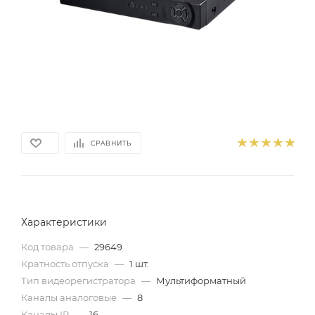
СРАВНИТЬ
Характеристики
Код товара
—
29649
Кратность отпуска
—
1 шт.
Тип видеорегистратора
—
Мультиформатный
Каналы аналоговые
—
8
Каналы IP
—
16