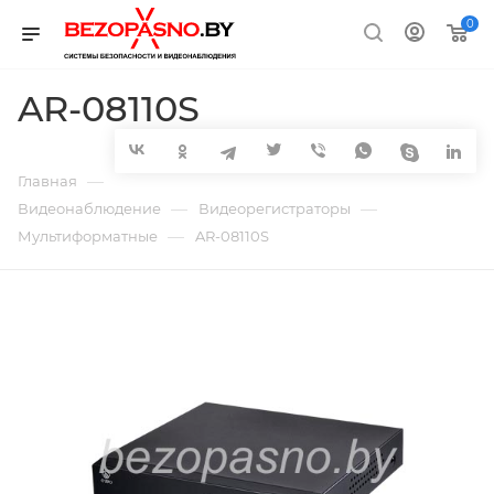
0
AR-08110S
—
Главная
—
—
Видеонаблюдение
Видеорегистраторы
—
Мультиформатные
AR-08110S