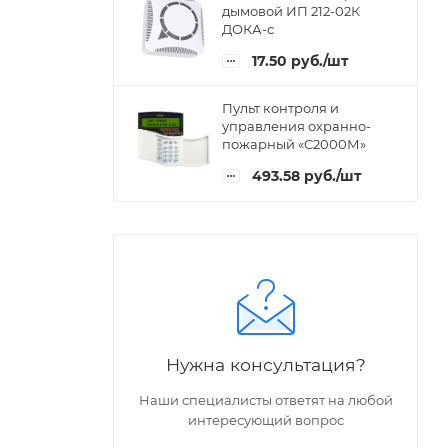
дымовой ИП 212-02К
ДОКА-с
17.50
руб.
/шт
Пульт контроля и
управления охранно-
пожарный «С2000М»
493.58
руб.
/шт
Нужна консультация?
Наши специалисты ответят на любой
интересующий вопрос