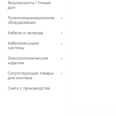
троллеры
безопасности / Умный
дом
Телекоммуникационное
оборудование
Кабели и провода
Кабеленесущие
системы
Электротехнические
изделия
аллические
Металлорукава
ки
Сопутствующие товары
для монтажа
Снято с производства