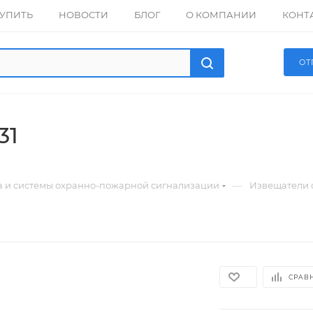
КУПИТЬ
НОВОСТИ
БЛОГ
О КОМПАНИИ
КОНТ
ОТ
31
—
а и системы охранно-пожарной сигнализации
Извещатели 
СРАВ