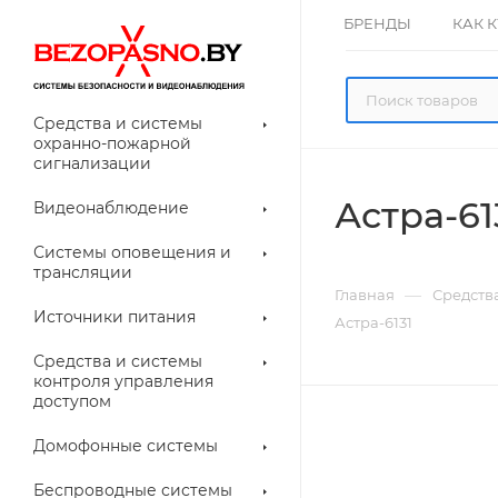
БРЕНДЫ
КАК 
Средства и системы
охранно-пожарной
сигнализации
Астра-61
Видеонаблюдение
олнительное
Системы оповещения и
рудование
трансляции
ессуары для
Прочее
—
Главная
Средств
еонаблюдения
Источники питания
Астра-6131
лители
Световые
Средства и системы
указатели (табло)
контроля управления
доступом
Домофонные системы
евые
Дверные замки
Беспроводные системы