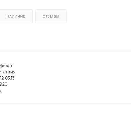
НАЛИЧИЕ
ОТЗЫВЫ
фикат
етствия
2 03.13.
1920
кб