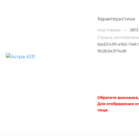
Характеристики
Код товара
—
2813
Страна изготовлен
6ad21499-e162-11e6-
902b343174d6
Трубы
электротехнические
Обратите внимание,
Для отображения о
лица.