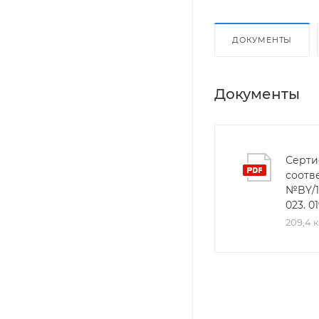
ДОКУМЕНТЫ
Документы
Серти
соотв
№BY/11
023. 0
209,4 