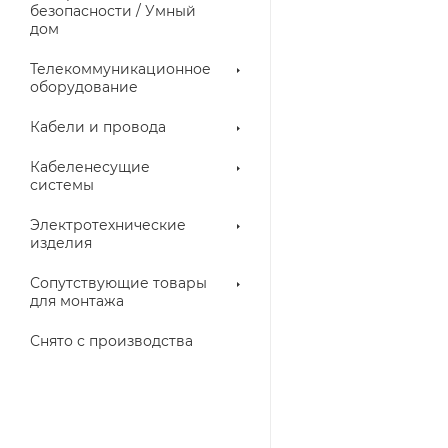
троллеры
безопасности / Умный
дом
Телекоммуникационное
оборудование
Кабели и провода
Кабеленесущие
системы
Электротехнические
изделия
аллические
Металлорукава
ки
Сопутствующие товары
для монтажа
Снято с производства