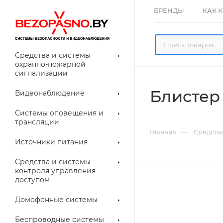
БРЕНДЫ
КАК 
Средства и системы
охранно-пожарной
сигнализации
Блистер
Видеонаблюдение
олнительное
Системы оповещения и
рудование
трансляции
ессуары для
Прочее
—
Главная
Средств
еонаблюдения
Источники питания
лители
Световые
Средства и системы
указатели (табло)
контроля управления
доступом
Домофонные системы
евые
Дверные замки
Беспроводные системы