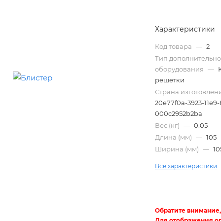
Характеристики
Код товара
—
2
Тип дополнительно
оборудования
—
решетки
Страна изготовлен
20e77f0a-3923-11e9-
000c2952b2ba
Трубы
Вес (кг)
—
0.05
электротехнические
Длина (мм)
—
105
Ширина (мм)
—
10
Все характеристики
Обратите внимание,
Для отображения о