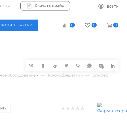
Скачать прайс
АКТЫ
ВОЙТИ
0
0
0
ПРАВИТЬ ЗАЯВКУ
—
—
ное оборудование
Кожухи/решетки
Блистер
НИТЬ