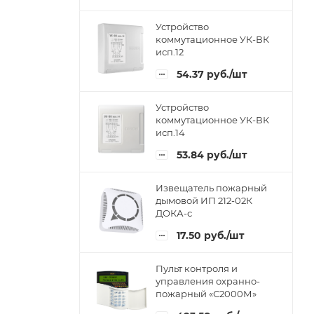
Устройство
коммутационное УК-ВК
исп.12
54.37
руб.
/шт
Устройство
коммутационное УК-ВК
исп.14
53.84
руб.
/шт
Извещатель пожарный
дымовой ИП 212-02К
ДОКА-с
17.50
руб.
/шт
Пульт контроля и
управления охранно-
пожарный «С2000М»