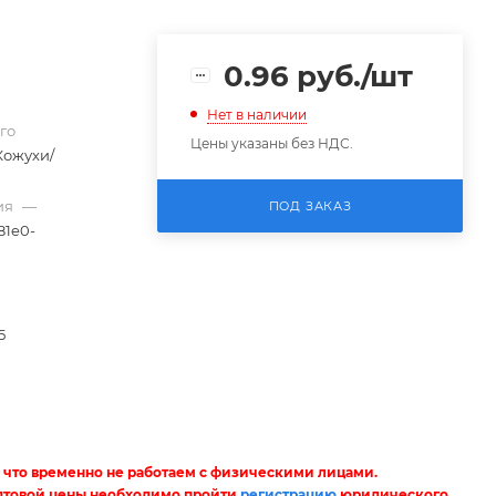
0.96
руб.
/шт
Нет в наличии
го
Цены указаны без НДС.
Кожухи/
ия
—
ПОД ЗАКАЗ
81e0-
5
 что временно не работаем с физическими лицами.
птовой цены необходимо пройти
регистрацию
юридического