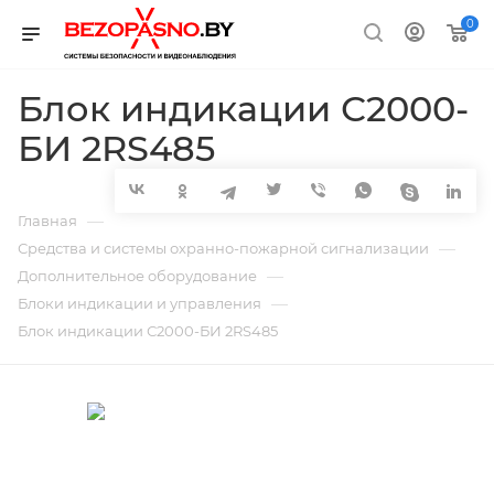
0
Блок индикации С2000-
БИ 2RS485
—
Главная
—
Средства и системы охранно-пожарной сигнализации
—
Дополнительное оборудование
—
Блоки индикации и управления
Блок индикации С2000-БИ 2RS485