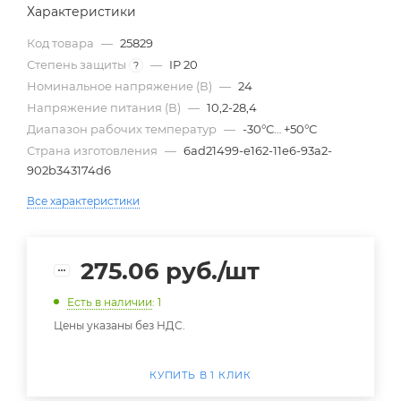
Характеристики
Код товара
—
25829
Степень защиты
—
IP 20
?
Номинальное напряжение (В)
—
24
Напряжение питания (В)
—
10,2-28,4
Диапазон рабочих температур
—
-30°С… +50°С
Страна изготовления
—
6ad21499-e162-11e6-93a2-
902b343174d6
Все характеристики
275.06
руб.
/шт
Есть в наличии
: 1
Цены указаны без НДС.
КУПИТЬ В 1 КЛИК