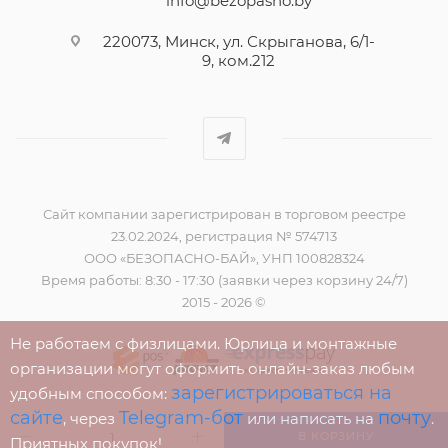
info@bezopasno.by
220073, Минск, ул. Скрыганова, 6/1-
9, ком.212
Сайт компании зарегистрирован в торговом реестре
23.02.2024, регистрация № 574713
ООО «БЕЗОПАСНО-БАЙ», УНП 100828324
Время работы: 8:30 - 17:30 (заявки через корзину 24/7)
2015 - 2026 ©
Не работаем с физлицами. Юрлица и монтажные
организации могут оформить онлайн-заказ любым
зарегистрироваться на
удобным способом:
сайте
Telegram-бот
почту
, через
или написать на
.
В КОРЗИНУ
Приятных покупок!