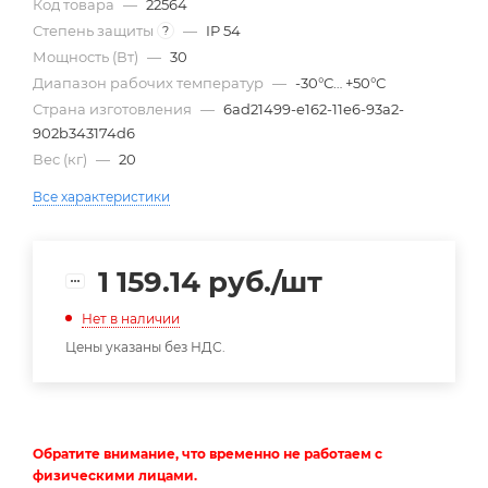
Код товара
—
22564
Степень защиты
—
IP 54
?
Мощность (Вт)
—
30
Диапазон рабочих температур
—
-30°С… +50°С
Страна изготовления
—
6ad21499-e162-11e6-93a2-
902b343174d6
Вес (кг)
—
20
Все характеристики
1 159.14
руб.
/шт
Нет в наличии
Цены указаны без НДС.
Обратите внимание, что временно не работаем с
физическими лицами.