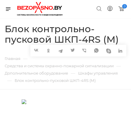
0
Блок контрольно-
пусковой ШКП-4RS (М)
—
Главная
—
Средства и системы охранно-пожарной сигнализации
—
Дополнительное оборудование
Шкафы управления
—
Блок контрольно-пусковой ШКП-4RS (М)