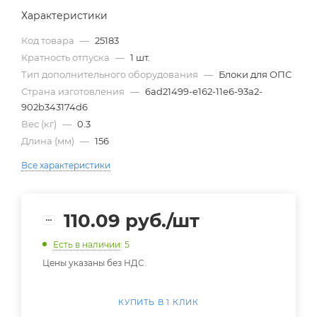
Характеристики
Код товара
—
25183
Кратность отпуска
—
1 шт.
Тип дополнительного оборудования
—
Блоки для ОПС
Страна изготовления
—
6ad21499-e162-11e6-93a2-
902b343174d6
Вес (кг)
—
0.3
Длина (мм)
—
156
Все характеристики
110.09
руб.
/шт
Есть в наличии
: 5
Цены указаны без НДС.
КУПИТЬ В 1 КЛИК