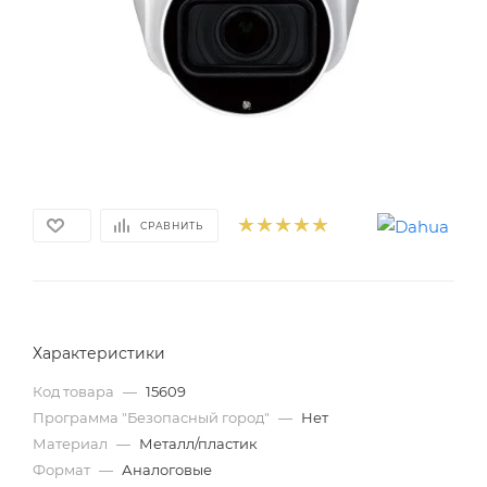
СРАВНИТЬ
Характеристики
Код товара
—
15609
Программа "Безопасный город"
—
Нет
Материал
—
Металл/пластик
Формат
—
Аналоговые