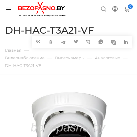
0
DH-HAC-T3A21-VF
—
Главная
—
—
—
Видеонаблюдение
Видеокамеры
Аналоговые
DH-HAC-T3A21-VF