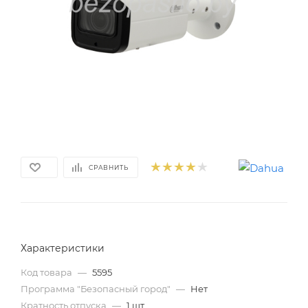
СРАВНИТЬ
Характеристики
Код товара
—
5595
Программа "Безопасный город"
—
Нет
Кратность отпуска
—
1 шт.