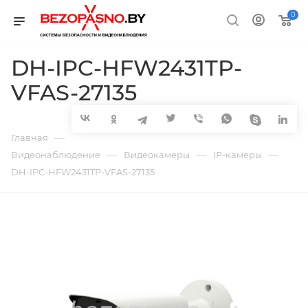
0
DH-IPC-HFW2431TP-
VFAS-27135
—
Главная
—
—
—
Видеонаблюдение
Видеокамеры
IP-камеры
DH-IPC-HFW2431TP-VFAS-27135