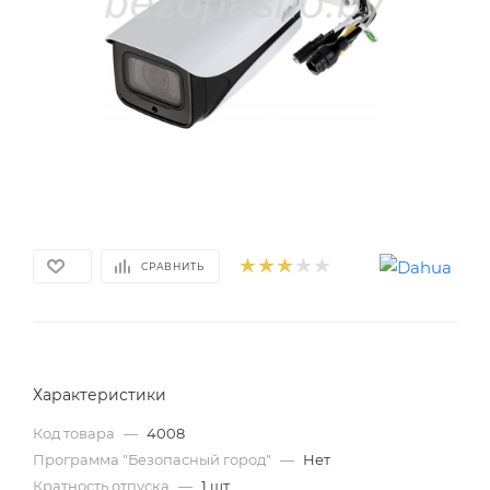
СРАВНИТЬ
Характеристики
Код товара
—
4008
Программа "Безопасный город"
—
Нет
Кратность отпуска
—
1 шт.