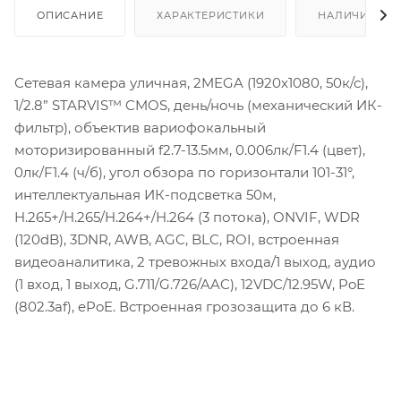
ОПИСАНИЕ
ХАРАКТЕРИСТИКИ
НАЛИЧИЕ
Сетевая камера уличная, 2MEGA (1920x1080, 50к/с),
1/2.8” STARVIS™ CMOS, день/ночь (механический ИК-
фильтр), объектив вариофокальный
моторизированный f2.7-13.5мм, 0.006лк/F1.4 (цвет),
0лк/F1.4 (ч/б), угол обзора по горизонтали 101-31°,
интеллектуальная ИК-подсветка 50м,
H.265+/H.265/H.264+/H.264 (3 потока), ONVIF, WDR
(120dB), 3DNR, AWB, AGC, BLC, ROI, встроенная
видеоаналитика, 2 тревожных входа/1 выход, аудио
(1 вход, 1 выход, G.711/G.726/AAC), 12VDC/12.95W, PoE
(802.3af), ePoE. Встроенная грозозащита до 6 кВ.