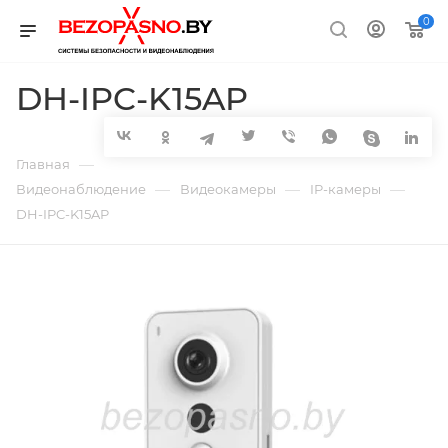
0
DH-IPC-K15AP
—
Главная
—
—
—
Видеонаблюдение
Видеокамеры
IP-камеры
DH-IPC-K15AP