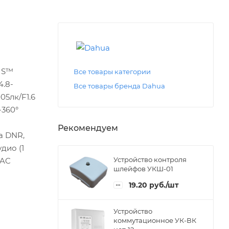
VIS™
Все товары категории
4.8-
Все товары бренда Dahua
05лк/F1.6
-360°
Рекомендуем
a DNR,
дио (1
Устройство контроля
 AC
шлейфов УКШ-01
19.20
руб.
/шт
Устройство
коммутационное УК-ВК