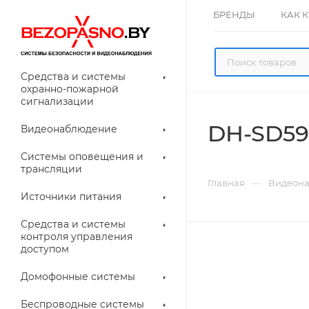
БРЕНДЫ
КАК 
Средства и системы
охранно-пожарной
сигнализации
DH-SD59
Видеонаблюдение
олнительное
Системы оповещения и
рудование
трансляции
ессуары для
Прочее
—
Главная
Видеон
еонаблюдения
Источники питания
лители
Световые
Средства и системы
указатели (табло)
контроля управления
доступом
Домофонные системы
евые
Дверные замки
Беспроводные системы