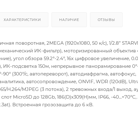
ХАРАКТЕРИСТИКИ
НАЛИЧИЕ
ОТЗЫВЫ
чная поворотная, 2MEGA (1920x1080, 50 к/с), 1/2.8” STAR
механический ИК-фильтр), моторизированный объектив 
ние), угол обзора 59.2°-2.4°, 16x цифровое увеличение, 0.0
ч/б), ИК-подсветка 150м, непрерывное панорамирование 0°
15°-90° (300°/с, автопереворот), автодиафрагма, автофокус,
налитика, автосопровождение, ONVIF, WDR (120dB), Ultr
65/H.264/MJPEG (3 потока), 2 тревожных входа/1 выход, ау
), слот MicroSD до 128Gb, 186(D)x309(H)мм, IP66, -40...+70°C,
.3at). Встроенная грозозащита до 6 кВ.