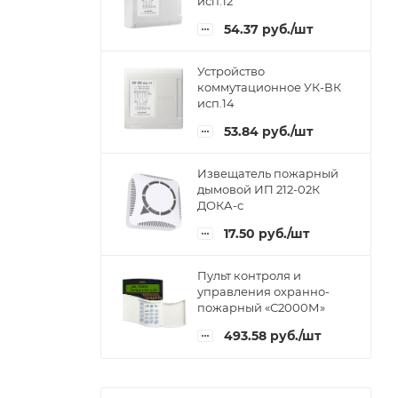
исп.12
54.37
руб.
/шт
Устройство
коммутационное УК-ВК
исп.14
53.84
руб.
/шт
Извещатель пожарный
дымовой ИП 212-02К
ДОКА-с
17.50
руб.
/шт
Пульт контроля и
управления охранно-
пожарный «С2000М»
493.58
руб.
/шт