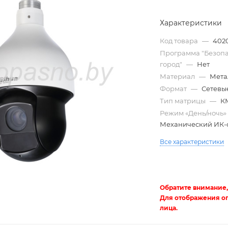
Характеристики
Код товара
—
402
Программа "Безоп
город"
—
Нет
Материал
—
Мета
Формат
—
Сетевые
Тип матрицы
—
К
Режим «День/ночь
Механический ИК-
Трубы
электротехнические
Все характеристики
Обратите внимание,
Для отображения о
лица.