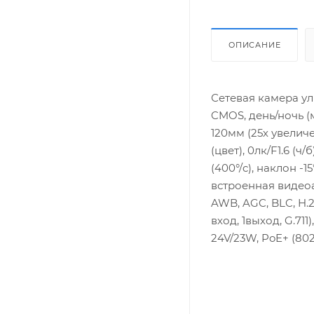
ОПИСАНИЕ
Сетевая камера ули
CMOS, день/ночь (
120мм (25х увеличе
(цвет), 0лк/F1.6 (
(400°/c), наклон -
встроенная видеоа
AWB, AGC, BLC, H.2
вход, 1выход, G.711
24V/23W, PoE+ (802