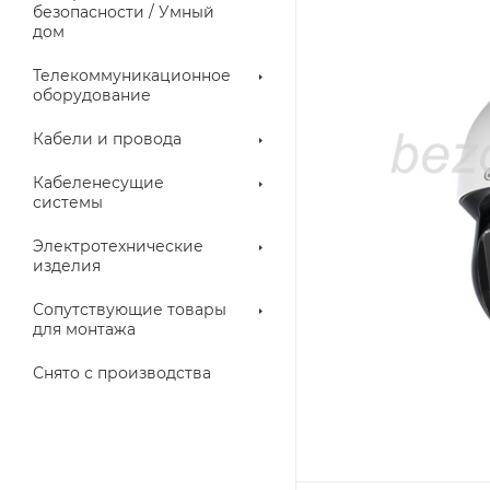
троллеры
безопасности / Умный
дом
Телекоммуникационное
оборудование
Кабели и провода
Кабеленесущие
системы
Электротехнические
изделия
аллические
Металлорукава
ки
Сопутствующие товары
для монтажа
Снято с производства