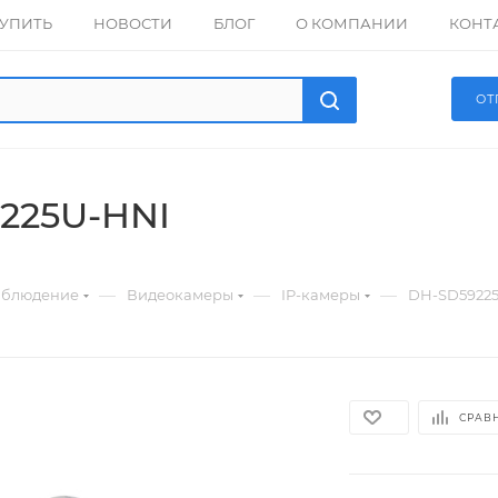
КУПИТЬ
НОВОСТИ
БЛОГ
О КОМПАНИИ
КОНТ
ОТ
225U-HNI
—
—
—
аблюдение
Видеокамеры
IP-камеры
DH-SD5922
СРАВ