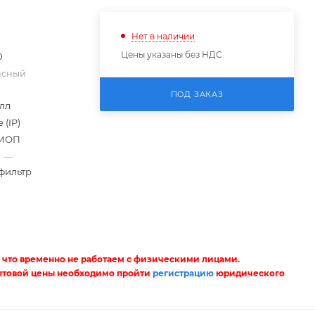
Нет в наличии
Цены указаны без НДС.
0
асный
ПОД ЗАКАЗ
лл
 (IP)
МОП
»
—
фильтр
 что временно не работаем с физическими лицами.
птовой цены необходимо пройти
регистрацию
юридического