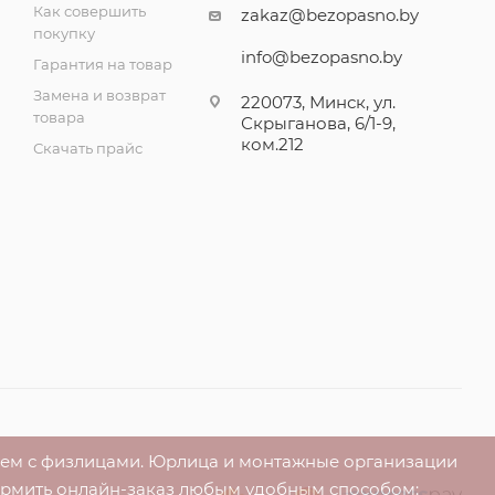
Как совершить
zakaz@bezopasno.by
покупку
info@bezopasno.by
Гарантия на товар
Замена и возврат
220073, Минск, ул.
товара
Скрыганова, 6/1-9,
ком.212
Скачать прайс
аем с физлицами. Юрлица и монтажные организации
ормить онлайн-заказ любым удобным способом: