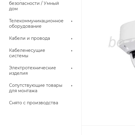
троллеры
безопасности / Умный
дом
Телекоммуникационное
оборудование
Кабели и провода
Кабеленесущие
системы
Электротехнические
изделия
аллические
Металлорукава
ки
Сопутствующие товары
для монтажа
Снято с производства