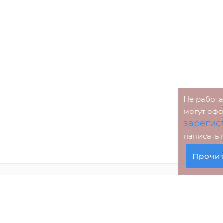
Не работ
могут оф
зарегис
написать
Прочи
КОМПАНИЯ
ПОКУПАТЕЛЯМ
О компании
Оформление заказа