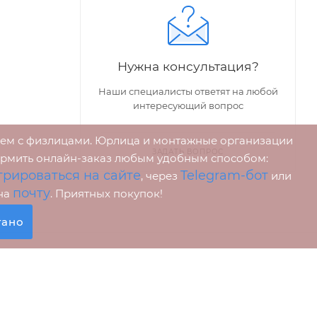
Нужна консультация?
Наши специалисты ответят на любой
интересующий вопрос
аем с физлицами. Юрлица и монтажные организации
ЗАДАТЬ ВОПРОС
ормить онлайн-заказ любым удобным способом:
трироваться на сайте
Telegram-бот
, через
или
почту
 на
. Приятных покупок!
тано
ПОМОЩЬ
+375 29 336 77 99
Как совершить
zakaz@bezopasno.by