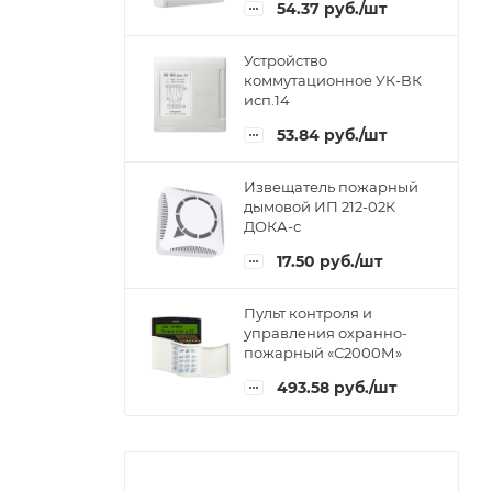
54.37
руб.
/шт
Устройство
коммутационное УК-ВК
исп.14
53.84
руб.
/шт
Извещатель пожарный
дымовой ИП 212-02К
ДОКА-с
17.50
руб.
/шт
Пульт контроля и
управления охранно-
пожарный «С2000М»
493.58
руб.
/шт