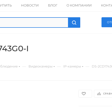
КУПИТЬ
НОВОСТИ
БЛОГ
О КОМПАНИИ
КОНТ
ОТ
743G0-I
—
—
—
аблюдение
Видеокамеры
IP-камеры
DS-2CD1743
СРАВ