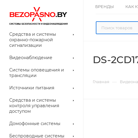
БРЕНДЫ
КАК 
Средства и системы
охранно-пожарной
сигнализации
DS-2CD1
Видеонаблюдение
олнительное
Системы оповещения и
рудование
трансляции
ессуары для
Прочее
—
Главная
Видеон
еонаблюдения
Источники питания
лители
Световые
Средства и системы
указатели (табло)
контроля управления
доступом
Домофонные системы
евые
Дверные замки
Беспроводные системы