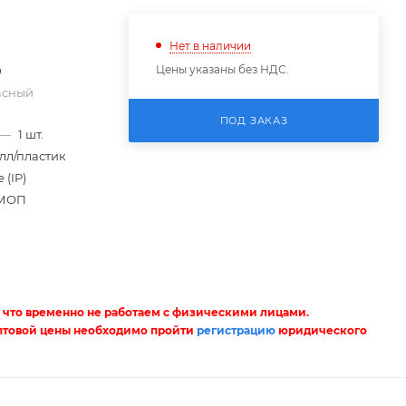
Нет в наличии
Цены указаны без НДС.
0
асный
ПОД ЗАКАЗ
—
1 шт.
лл/пластик
 (IP)
МОП
 что временно не работаем с физическими лицами.
птовой цены необходимо пройти
регистрацию
юридического