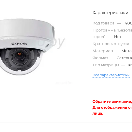
Характеристики
Код товара
—
140
Программа "Безоп
город"
—
Нет
Кратность отпуска
Материал
—
Мета
Формат
—
Сетевые
Тип матрицы
—
К
Трубы
Все характеристики
электротехнические
Обратите внимание,
Для отображения о
лица.