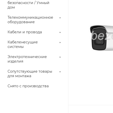
троллеры
безопасности / Умный
дом
Телекоммуникационное
оборудование
Кабели и провода
Кабеленесущие
системы
Электротехнические
изделия
аллические
Металлорукава
ки
Сопутствующие товары
для монтажа
Снято с производства