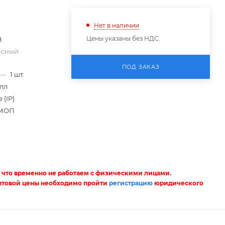
Нет в наличии
Цены указаны без НДС.
8
асный
ПОД ЗАКАЗ
—
1 шт.
лл
 (IP)
МОП
 что временно не работаем с физическими лицами.
птовой цены необходимо пройти
регистрацию
юридического