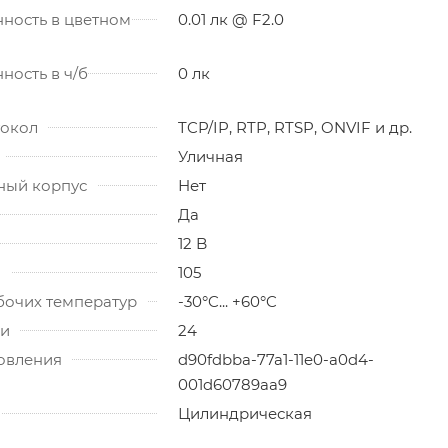
ность в цветном
0.01 лк @ F2.0
ность в ч/б
0 лк
токол
TCP/IP, RTP, RTSP, ONVIF и др.
Уличная
ный корпус
Нет
Да
12 B
)
105
бочих температур
-30°C... +60°C
ии
24
товления
d90fdbba-77a1-11e0-a0d4-
001d60789aa9
Цилиндрическая