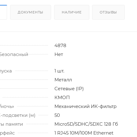
ДОКУМЕНТЫ
НАЛИЧИЕ
ОТЗЫВЫ
4878
Безопасный
Нет
пуска
1 шт.
Металл
Сетевые (IP)
КМОП
/ночь»
Механический ИК-фильтр
-подсветки (м)
50
ты памяти
MicroSD/SDHC/SDXC 128 Гб
ерфейс
1 RJ45 10M/100M Ethernet