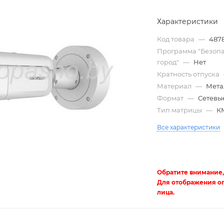
Характеристики
Код товара
—
487
Программа "Безоп
город"
—
Нет
Кратность отпуска
Материал
—
Мета
Формат
—
Сетевые
Тип матрицы
—
К
Трубы
Все характеристики
электротехнические
Обратите внимание,
Для отображения о
лица.