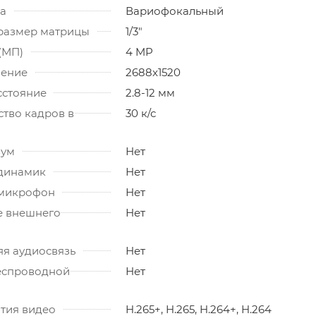
ва
Вариофокальный
размер матрицы
1/3"
(МП)
4 MP
шение
2688x1520
сстояние
2.8-12 мм
ство кадров в
30 к/с
зум
Нет
динамик
Нет
 микрофон
Нет
 внешнего
Нет
яя аудиосвязь
Нет
еспроводной
Нет
тия видео
H.265+, H.265, H.264+, H.264