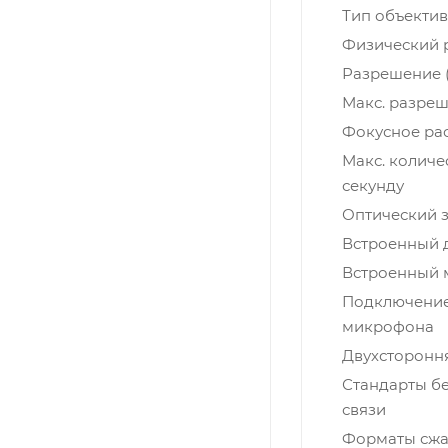
Тип объекти
Физический 
Разрешение 
Макс. разре
Фокусное ра
Макс. количе
секунду
Оптический 
Встроенный 
Встроенный
Подключение
микрофона
Двухсторонн
Стандарты б
связи
Форматы сжа