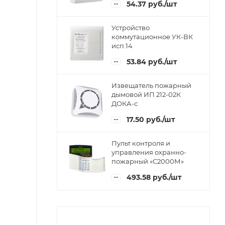
54.37
руб.
/шт
Устройство
коммутационное УК-ВК
исп.14
53.84
руб.
/шт
Извещатель пожарный
дымовой ИП 212-02К
ДОКА-с
17.50
руб.
/шт
Пульт контроля и
управления охранно-
пожарный «С2000М»
493.58
руб.
/шт