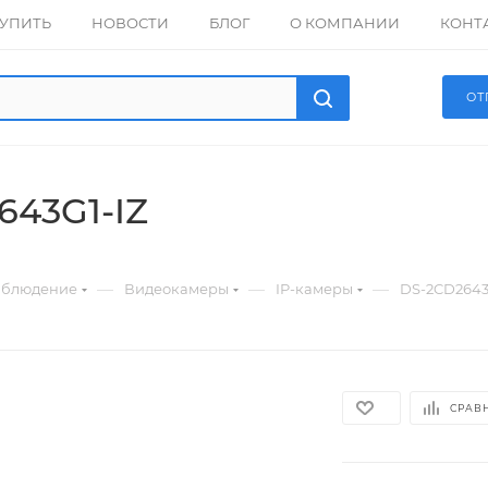
КУПИТЬ
НОВОСТИ
БЛОГ
О КОМПАНИИ
КОНТ
ОТ
643G1-IZ
—
—
—
аблюдение
Видеокамеры
IP-камеры
DS-2CD2643
СРАВ