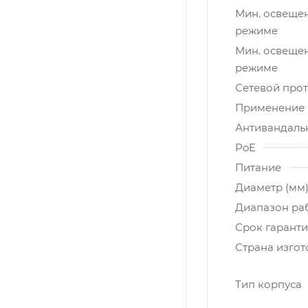
Мин. освещен
режиме
Мин. освещен
режиме
Сетевой про
Применение
Антивандаль
PoE
Питание
Диаметр (мм
Диапазон ра
Срок гарант
Страна изго
Тип корпуса