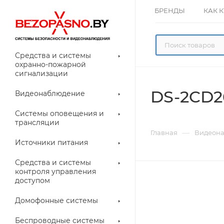
БРЕНДЫ
КАК 
Средства и системы
охранно-пожарной
сигнализации
DS-2CD2
Видеонаблюдение
олнительное
Системы оповещения и
рудование
трансляции
ессуары для
Прочее
—
Главная
Видеон
еонаблюдения
Источники питания
лители
Световые
Средства и системы
указатели (табло)
контроля управления
доступом
Домофонные системы
евые
Дверные замки
Беспроводные системы