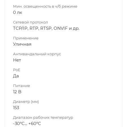
Мин. освещенность в ч/б режиме
0 лк
Сетевой протокол
TCP/IP, RTP, RTSP, ONVIF и др.
Применение
Уличная
Антивандальный корпус
Нет
PoE
Да
Питание
12 B
Диаметр (мм)
153
Диапазон рабочих температур
-30°C... +60°C