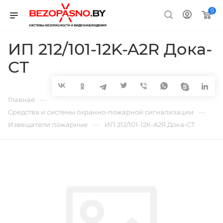
0
ИП 212/101-12K-A2R Дока-
СТ
—
Главная
—
Средства и системы охранно-пожарной сигнализации
—
Извещатели пожарные
ИП 212/101-12K-A2R Дока-СТ