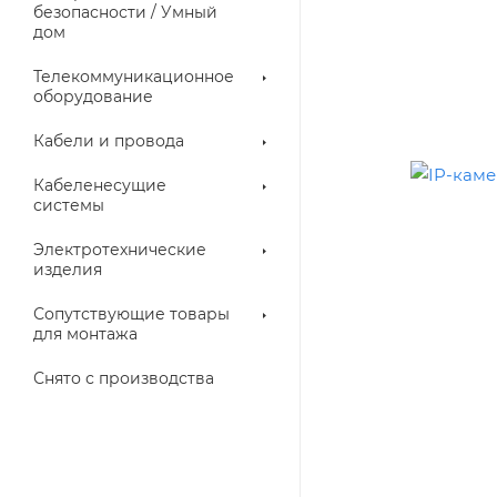
троллеры
безопасности / Умный
дом
Телекоммуникационное
оборудование
Кабели и провода
Кабеленесущие
системы
Электротехнические
изделия
аллические
Металлорукава
ки
Сопутствующие товары
для монтажа
Снято с производства