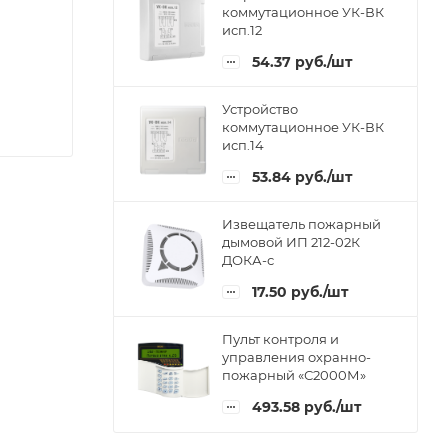
коммутационное УК-ВК
исп.12
54.37
руб.
/шт
Устройство
коммутационное УК-ВК
исп.14
53.84
руб.
/шт
Извещатель пожарный
дымовой ИП 212-02К
ДОКА-с
17.50
руб.
/шт
Пульт контроля и
управления охранно-
пожарный «С2000М»
493.58
руб.
/шт