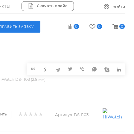
Скачать прайс
АКТЫ
ВОЙТИ
0
0
0
ПРАВИТЬ ЗАЯВКУ
iWatch DS-I103 (2.8 мм)
Артикул:
DS-I103
НИТЬ