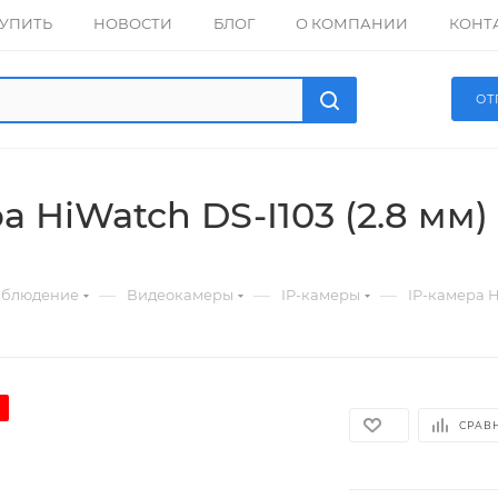
КУПИТЬ
НОВОСТИ
БЛОГ
О КОМПАНИИ
КОНТ
ОТ
а HiWatch DS-I103 (2.8 мм)
—
—
—
аблюдение
Видеокамеры
IP-камеры
IP-камера H
а
СРАВ