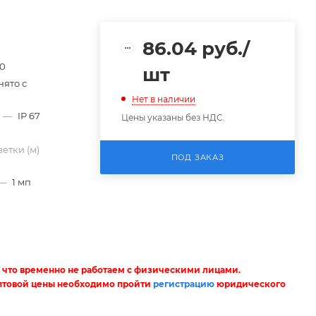
86.04
руб.
/
50
шт
нято с
Нет в наличии
—
IP 67
Цены указаны без НДС.
етки (м)
ПОД ЗАКАЗ
—
1 мп
 что временно не работаем с физическими лицами.
птовой цены необходимо пройти
регистрацию
юридического