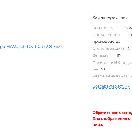
Характеристики
Код товара
—
238
Статус товара
—
С
производства
Степень защиты
?
Формат
—
IP
Дальность ИК-подсв
—
30
Трубы
Разрешение (МП)
электротехнические
Все характеристики
Обратите внимание,
Для отображения о
лица.