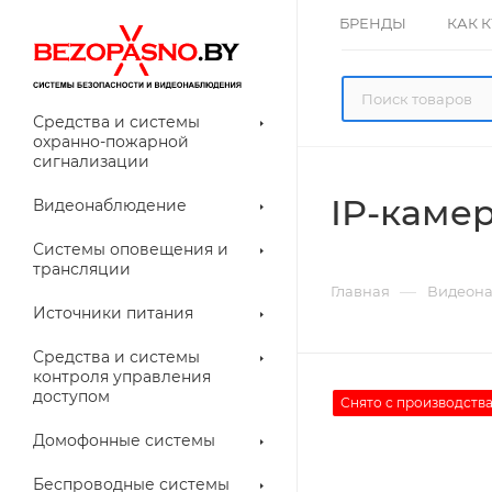
БРЕНДЫ
КАК 
Средства и системы
охранно-пожарной
сигнализации
IP-камер
Видеонаблюдение
олнительное
Системы оповещения и
рудование
трансляции
ессуары для
Прочее
—
Главная
Видеон
еонаблюдения
Источники питания
лители
Световые
Средства и системы
указатели (табло)
контроля управления
доступом
Снято с производств
Домофонные системы
евые
Дверные замки
Беспроводные системы