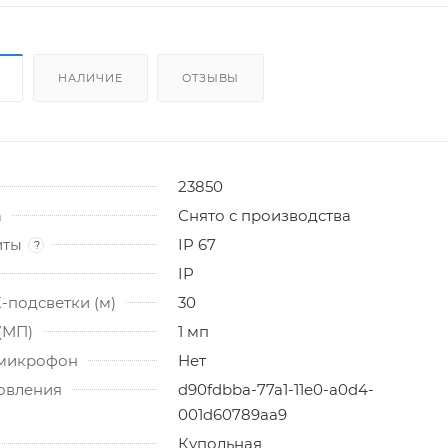
НАЛИЧИЕ
ОТЗЫВЫ
23850
а
Снято с производства
иты
IP 67
?
IP
-подсветки (м)
30
(МП)
1 мп
 микрофон
Нет
товления
d90fdbba-77a1-11e0-a0d4-
001d60789aa9
Купольная