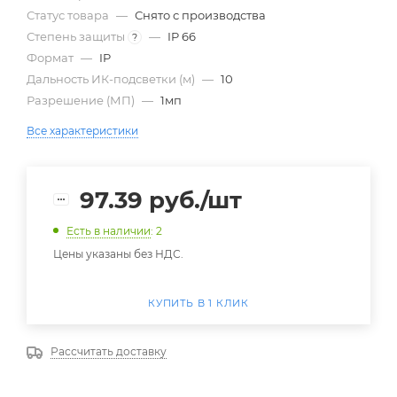
Статус товара
—
Снято с производства
Степень защиты
—
IP 66
?
Формат
—
IP
Дальность ИК-подсветки (м)
—
10
Разрешение (МП)
—
1мп
Все характеристики
97.39
руб.
/шт
Есть в наличии
: 2
Цены указаны без НДС.
КУПИТЬ В 1 КЛИК
Рассчитать доставку