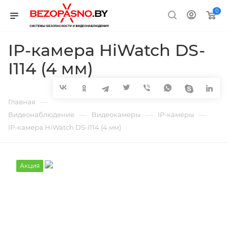
0
IP-камера HiWatch DS-
I114 (4 мм)
—
Главная
—
—
—
Видеонаблюдение
Видеокамеры
IP-камеры
IP-камера HiWatch DS-I114 (4 мм)
Акция