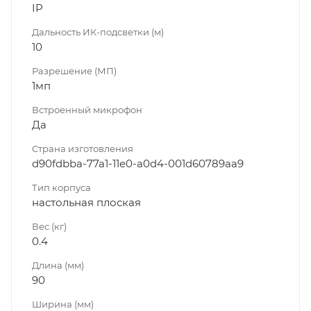
IP
Дальность ИК-подсветки (м)
10
Разрешение (МП)
1мп
Встроенный микрофон
Да
Страна изготовления
d90fdbba-77a1-11e0-a0d4-001d60789aa9
Тип корпуса
настольная плоская
Вес (кг)
0.4
Длина (мм)
90
Ширина (мм)