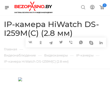
0
IP-камера HiWatch DS-
I259M(C) (2.8 мм)
—
Главная
—
—
—
Видеонаблюдение
Видеокамеры
IP-камеры
IP-камера HiWatch DS-I259M(C) (2.8 мм)