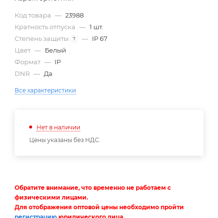
Код товара
—
23988
Кратность отпуска
—
1 шт.
Степень защиты
—
IP 67
?
Цвет
—
Белый
Формат
—
IP
DNR
—
Да
Все характеристики
Нет в наличии
Цены указаны без НДС.
Обратите внимание, что временно не работаем с
физическими лицами.
Для отображения оптовой цены необходимо пройти
регистрацию
юридического лица.