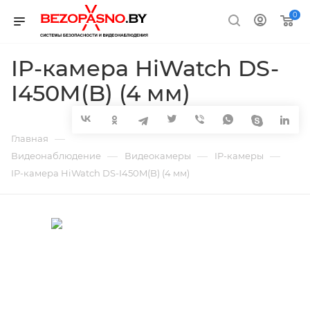
0
IP-камера HiWatch DS-
I450M(B) (4 мм)
—
Главная
—
—
—
Видеонаблюдение
Видеокамеры
IP-камеры
IP-камера HiWatch DS-I450M(B) (4 мм)