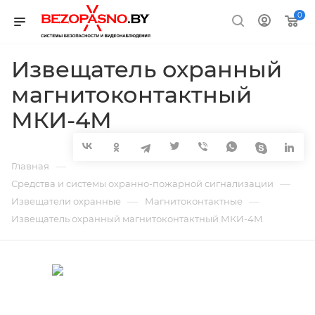
0
Извещатель охранный
магнитоконтактный
МКИ-4М
—
Главная
—
Средства и системы охранно-пожарной сигнализации
—
—
Извещатели охранные
Магнитоконтактные
Извещатель охранный магнитоконтактный МКИ-4М