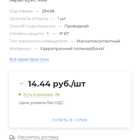
Характеристики
Код товара
—
29498
Кратность отпуска
—
1 шт.
Способ подключения
—
Проводной
Степень защиты
—
IP 67
?
Тип охранного извещателя
—
Магнитоконтактный
Материал
—
Ударопрочный поликарбонат
Все характеристики
14.44
руб.
/шт
Есть в наличии
: 28
Цены указаны без НДС.
КУПИТЬ В 1 КЛИК
Рассчитать доставку