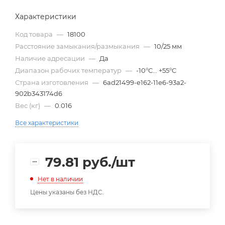
Характеристики
Код товара
—
18100
Расстояние замыкания/размыкания
—
10/25 мм
Наличие адресации
—
Да
Диапазон рабочих температур
—
-10°C... +55°C
Страна изготовления
—
6ad21499-e162-11e6-93a2-
902b343174d6
Вес (кг)
—
0.016
Все характеристики
79.81
руб.
/шт
Нет в наличии
Цены указаны без НДС.