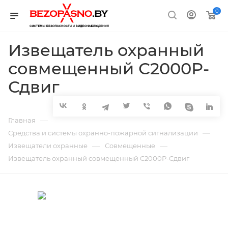
0
Извещатель охранный
совмещенный С2000Р-
Сдвиг
—
Главная
—
Средства и системы охранно-пожарной сигнализации
—
—
Извещатели охранные
Совмещенные
Извещатель охранный совмещенный С2000Р-Сдвиг