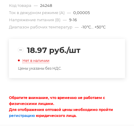
Код товара
—
24248
Ток в дежурном режиме (А)
—
0,00005
Напряжение питания (В)
—
9-16
Диапазон рабочих температур
—
-10°C... +50°C
18.97
руб.
/шт
Нет в наличии
Цены указаны без НДС.
Обратите внимание, что временно не работаем с
физическими лицами.
Для отображения оптовой цены необходимо пройти
регистрацию
юридического лица.