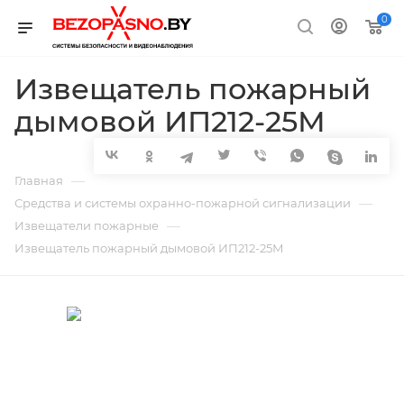
0
Извещатель пожарный
дымовой ИП212-25М
—
Главная
—
Средства и системы охранно-пожарной сигнализации
—
Извещатели пожарные
Извещатель пожарный дымовой ИП212-25М