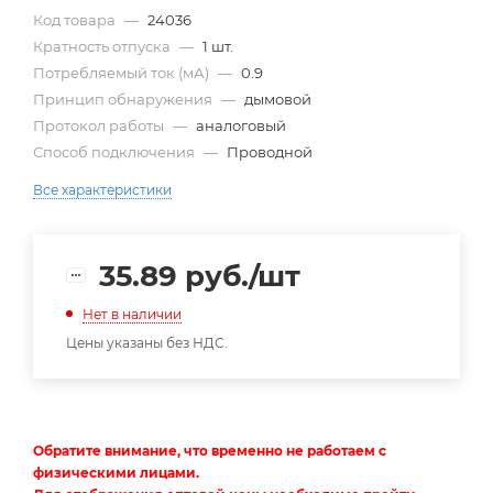
Код товара
—
24036
Кратность отпуска
—
1 шт.
Потребляемый ток (мА)
—
0.9
Принцип обнаружения
—
дымовой
Протокол работы
—
аналоговый
Способ подключения
—
Проводной
Все характеристики
35.89
руб.
/шт
Нет в наличии
Цены указаны без НДС.
Обратите внимание, что временно не работаем с
физическими лицами.