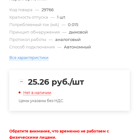
Код товара
—
29766
Кратность отпуска
—
1 шт.
Потребляемый ток (мА)
—
0.015
Принцип обнаружения
—
дымовой
Протокол работы
—
аналоговый
Способ подключения
—
Автономный
Все характеристики
25.26
руб.
/шт
Нет в наличии
Цены указаны без НДС.
Обратите внимание, что временно не работаем с
физическими лицами.