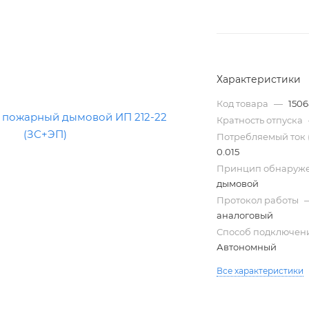
Характеристики
Код товара
—
150
Кратность отпуска
Потребляемый ток 
0.015
Принцип обнаруж
Трубы
дымовой
электротехнические
Протокол работы
аналоговый
Способ подключен
Автономный
Все характеристики