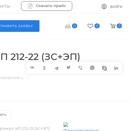
Скачать прайс
АКТЫ
ВОЙТИ
0
0
0
ПРАВИТЬ ЗАЯВКУ
 212-22 (ЗС+ЭП)
—
 пожарные
НИТЬ
ртикул:
ИП 212-22 (ЗС+ЭП)