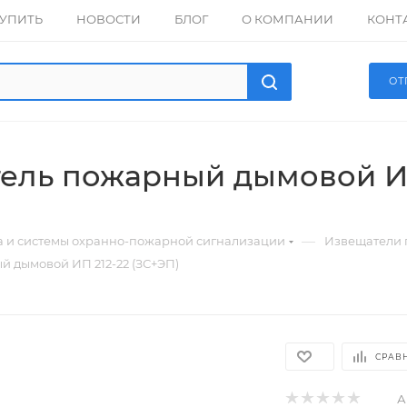
КУПИТЬ
НОВОСТИ
БЛОГ
О КОМПАНИИ
КОНТ
ОТ
ель пожарный дымовой ИП
—
а и системы охранно-пожарной сигнализации
Извещатели
 дымовой ИП 212-22 (ЗС+ЭП)
СРАВ
А