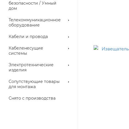
троллеры
безопасности / Умный
дом
Телекоммуникационное
оборудование
Кабели и провода
Кабеленесущие
системы
Электротехнические
изделия
аллические
Металлорукава
ки
Сопутствующие товары
для монтажа
Снято с производства