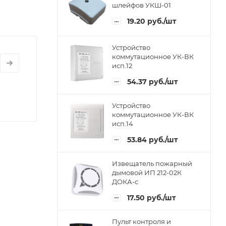
шлейфов УКШ-01
19.20
руб.
/шт
Устройство
коммутационное УК-ВК
исп.12
54.37
руб.
/шт
Устройство
коммутационное УК-ВК
исп.14
53.84
руб.
/шт
Извещатель пожарный
дымовой ИП 212-02К
ДОКА-с
17.50
руб.
/шт
Пульт контроля и