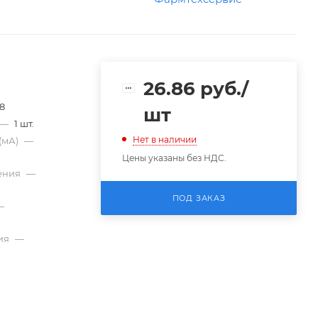
26.86
руб.
/
68
шт
—
1 шт.
Нет в наличии
(мА)
—
Цены указаны без НДС.
ения
—
ПОД ЗАКАЗ
—
ия
—