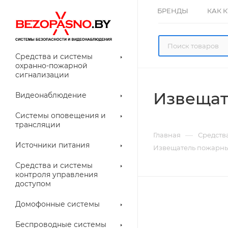
БРЕНДЫ
КАК 
Средства и системы
охранно-пожарной
сигнализации
Извещат
Видеонаблюдение
олнительное
Системы оповещения и
рудование
трансляции
ессуары для
Прочее
—
Главная
Средств
еонаблюдения
Источники питания
Извещатель пожарный
лители
Световые
Средства и системы
указатели (табло)
контроля управления
доступом
Домофонные системы
евые
Дверные замки
Беспроводные системы