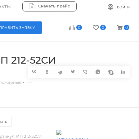
Скачать прайс
АКТЫ
ВОЙТИ
0
0
0
ПРАВИТЬ ЗАЯВКУ
П 212-52СИ
—
 пожарные
НИТЬ
ртикул:
ИП 212-52СИ