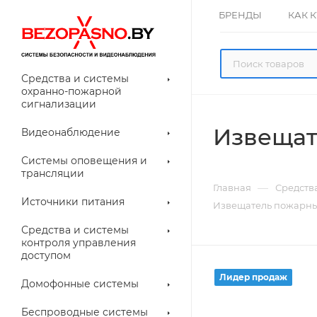
БРЕНДЫ
КАК 
Средства и системы
охранно-пожарной
сигнализации
Извещат
Видеонаблюдение
олнительное
Системы оповещения и
рудование
трансляции
ессуары для
Прочее
—
Главная
Средств
еонаблюдения
Источники питания
Извещатель пожарны
лители
Световые
Средства и системы
указатели (табло)
контроля управления
доступом
Лидер продаж
Домофонные системы
евые
Дверные замки
Беспроводные системы