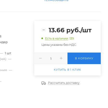
13.66
руб.
/шт
8
Есть в наличии
: 139
идер
Цены указаны без НДС.
—
1 шт.
В КОРЗИНУ
(мА)
—
КУПИТЬ В 1 КЛИК
ения
—
—
Рассчитать доставку