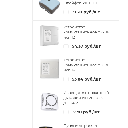
шлейфов УКШ-01
19.20
руб.
/шт
Устройство
коммутационное УК-ВК
исп.12
54.37
руб.
/шт
Устройство
коммутационное УК-ВК
исп.14
53.84
руб.
/шт
Извещатель пожарный
дымовой ИП 212-02К
ДОКА-с
17.50
руб.
/шт
Пульт контроля и