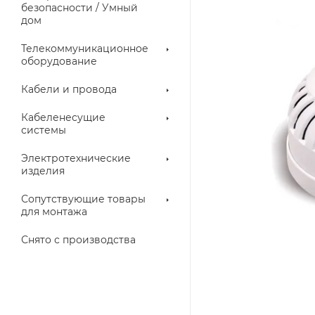
троллеры
безопасности / Умный
дом
Телекоммуникационное
оборудование
Кабели и провода
Кабеленесущие
системы
Электротехнические
изделия
аллические
Металлорукава
ки
Сопутствующие товары
для монтажа
Снято с производства