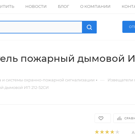
КУПИТЬ
НОВОСТИ
БЛОГ
О КОМПАНИИ
КОНТ
ОТ
ель пожарный дымовой И
—
а и системы охранно-пожарной сигнализации
Извещатели
й дымовой ИП 212-52СИ
СРАВ
А