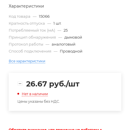
Характеристики
Код товара
—
15066
Кратность отпуска
—
1 шт.
Потребляемый ток (мА)
—
25
Принцип обнаружения
—
дымовой
Протокол работы
—
аналоговый
Способ подключения
—
Проводной
Все характеристики
26.67
руб.
/шт
Нет в наличии
Цены указаны без НДС.
Обратите внимание, что временно не работаем с