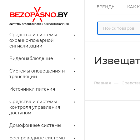
БРЕНДЫ
КАК 
Средства и системы
охранно-пожарной
сигнализации
Извещат
Видеонаблюдение
олнительное
Системы оповещения и
рудование
трансляции
ессуары для
Прочее
—
Главная
Средств
еонаблюдения
Источники питания
лители
Световые
Средства и системы
указатели (табло)
контроля управления
доступом
Домофонные системы
евые
Дверные замки
Беспроводные системы