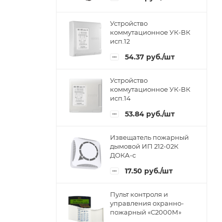
Устройство
коммутационное УК-ВК
исп.12
54.37
руб.
/шт
Устройство
коммутационное УК-ВК
исп.14
53.84
руб.
/шт
Извещатель пожарный
дымовой ИП 212-02К
ДОКА-с
17.50
руб.
/шт
Пульт контроля и
управления охранно-
пожарный «С2000М»