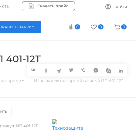
Скачать прайс
АКТЫ
ВОЙТИ
0
0
0
ПРАВИТЬ ЗАЯВКУ
401-12Т
—
 пожарные
Извещатель пожарный газовый ИП 401-12Т
НИТЬ
ртикул:
ИП 401-12Т