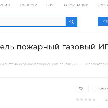
КУПИТЬ
НОВОСТИ
БЛОГ
О КОМПАНИИ
КОНТ
ОТ
ель пожарный газовый ИП 
—
а и системы охранно-пожарной сигнализации
Извещатели
СРАВ
А