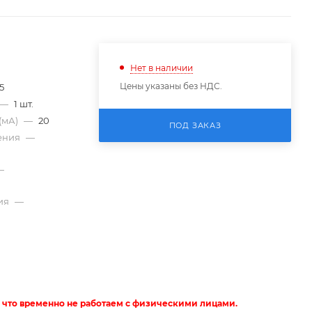
Нет в наличии
Цены указаны без НДС.
5
—
1 шт.
(мА)
—
20
ПОД ЗАКАЗ
ения
—
—
ия
—
 что временно не работаем с физическими лицами.