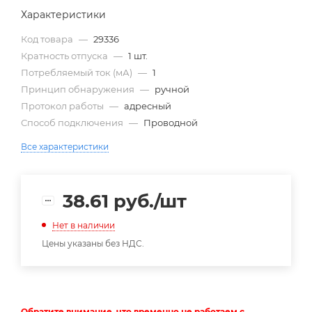
Характеристики
Код товара
—
29336
Кратность отпуска
—
1 шт.
Потребляемый ток (мА)
—
1
Принцип обнаружения
—
ручной
Протокол работы
—
адресный
Способ подключения
—
Проводной
Все характеристики
38.61
руб.
/шт
Нет в наличии
Цены указаны без НДС.
Обратите внимание, что временно не работаем с