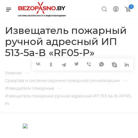
0
Извещатель пожарный
ручной адресный ИП
513-5a-В «RF05-P»
—
Главная
—
Средства и системы охранно-пожарной сигнализации
—
Извещатели пожарные
Извещатель пожарный ручной адресный ИП 513-5a-В «RF05-
P»