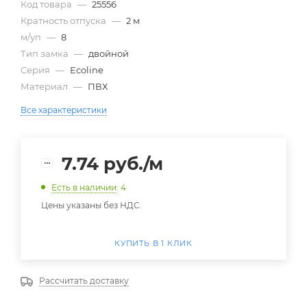
Код товара
—
25556
Кратность отпуска
—
2 м
м/уп
—
8
Тип замка
—
двойной
Серия
—
Ecoline
Материал
—
ПВХ
Все характеристики
7.74
руб.
/м
Есть в наличии
: 4
Цены указаны без НДС.
КУПИТЬ В 1 КЛИК
Рассчитать доставку