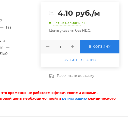
4.10
руб.
/м
97
Есть в наличии
: 90
—
1 м
Цены указаны без НДС.
ели
В КОРЗИНУ
ия
—
81e0-
КУПИТЬ В 1 КЛИК
Рассчитать доставку
 что временно не работаем с физическими лицами.
птовой цены необходимо пройти
регистрацию
юридического