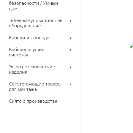
троллеры
безопасности / Умный
дом
Телекоммуникационное
оборудование
Кабели и провода
Кабеленесущие
системы
Электротехнические
изделия
аллические
Металлорукава
ки
Сопутствующие товары
для монтажа
Снято с производства