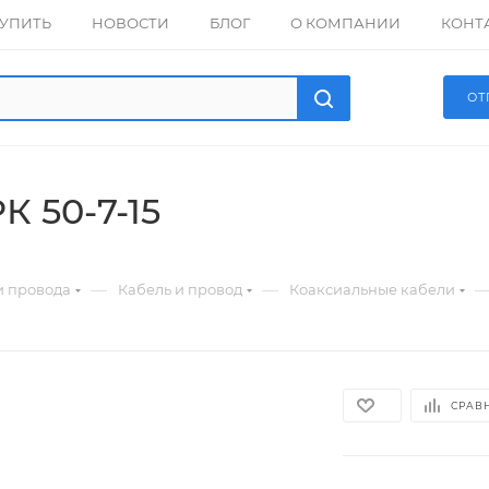
КУПИТЬ
НОВОСТИ
БЛОГ
О КОМПАНИИ
КОНТ
ОТ
К 50-7-15
—
—
и провода
Кабель и провод
Коаксиальные кабели
СРАВ