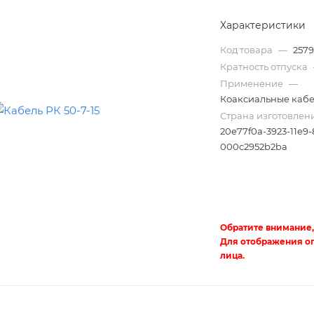
Характеристики
Код товара
—
257
Кратность отпуска
Применение
—
Коаксиальные каб
Страна изготовлен
20e77f0a-3923-11e9-
000c2952b2ba
Трубы
электротехнические
Обратите внимание,
Для отображения о
лица.