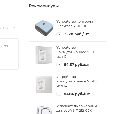
Рекомендуем
Устройство контроля
шлейфов УКШ-01
На карте
19.20
руб.
/шт
и: 90
Устройство
коммутационное УК-ВК
исп.12
54.37
руб.
/шт
Устройство
коммутационное УК-ВК
исп.14
53.84
руб.
/шт
Извещатель пожарный
дымовой ИП 212-02К