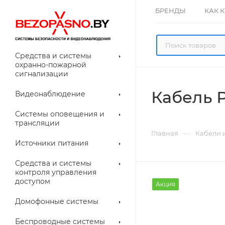
БРЕНДЫ
КАК 
Средства и системы
охранно-пожарной
сигнализации
Кабель Р
Видеонаблюдение
олнительное
Системы оповещения и
рудование
трансляции
ессуары для
Прочее
—
Главная
Кабели 
еонаблюдения
Источники питания
лители
Световые
Средства и системы
указатели (табло)
контроля управления
доступом
Акция
Домофонные системы
евые
Дверные замки
Беспроводные системы